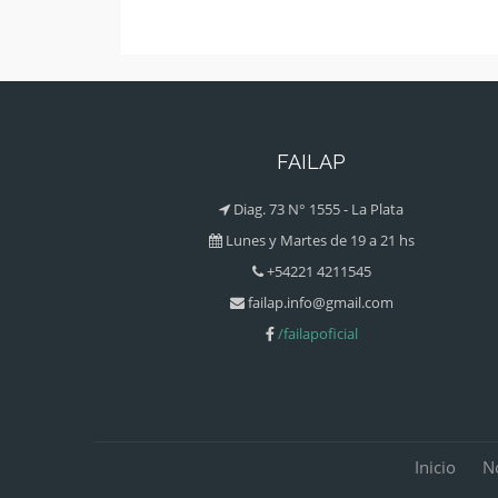
FAILAP
Diag. 73 N° 1555 - La Plata
Lunes y Martes de 19 a 21 hs
+54221 4211545
failap.info@gmail.com
/failapoficial
Inicio
N