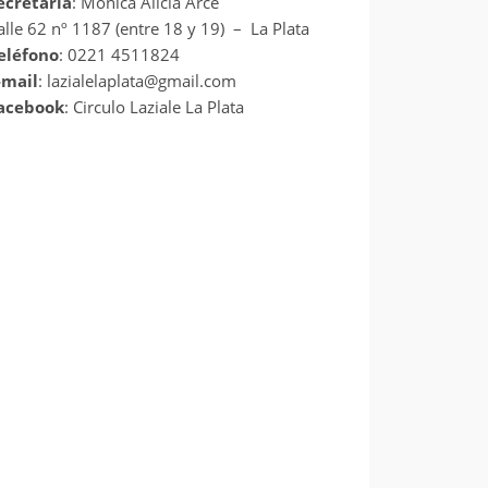
ecretaria
: Mónica Alicia Arce
alle 62 nº 1187 (entre 18 y 19) – La Plata
eléfono
: 0221 4511824
-mail
: lazialelaplata@gmail.com
acebook
:
Circulo Laziale La Plata