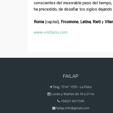
conscientes del inexorable paso del tiempo, 
ha precedido, de desafiar los siglos dejando
Roma
(capital),
Frosinone
,
Latina
,
Rieti
y
Vite
www.visitlazio.com
FAILAP
Diag. 73 N° 1555 - La Plata
Lunes y Martes de 19 a 21 hs
+54221 4211545
failap.info@gmail.com