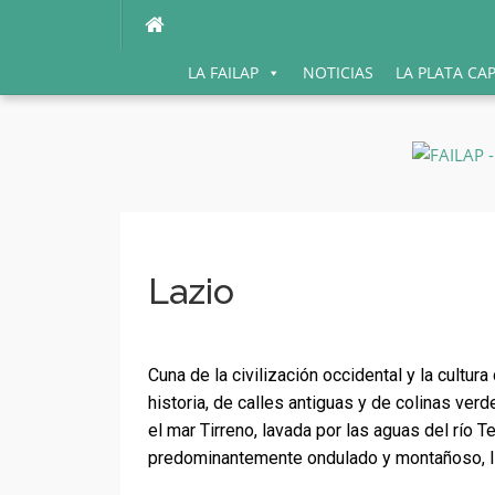
Ir
al
contenido
LA FAILAP
NOTICIAS
LA PLATA CA
Lazio
Cuna de la civilización occidental y la cultur
historia, de calles antiguas y de colinas verd
el mar Tirreno, lavada por las aguas del río Te
predominantemente ondulado y montañoso, ll