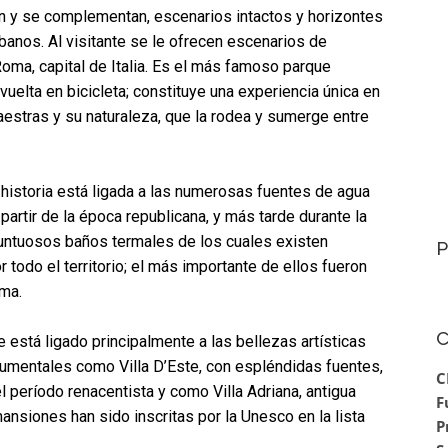
n y se complementan, escenarios intactos y horizontes
anos. Al visitante se le ofrecen escenarios de
oma, capital de Italia. Es el más famoso parque
uelta en bicicleta; constituye una experiencia única en
aestras y su naturaleza, que la rodea y sumerge entre
historia está ligada a las numerosas fuentes de agua
partir de la época republicana, y más tarde durante la
untuosos baños termales de los cuales existen
P
todo el territorio; el más importante de ellos fueron
oma.
C
e está ligado principalmente a las bellezas artísticas
umentales como Villa D’Este, con espléndidas fuentes,
C
l período renacentista y como Villa Adriana, antigua
F
nsiones han sido inscritas por la Unesco en la lista
P