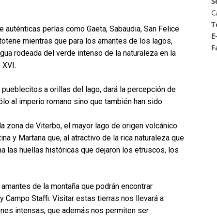
S
C
T
ce auténticas perlas como Gaeta, Sabaudia, San Felice
E
totene mientras que para los amantes de los lagos,
F
ua rodeada del verde intenso de la naturaleza en la
 XVI.
pueblecitos a orillas del lago, dará la percepción de
lo al imperio romano sino que también han sido
la zona de Viterbo, el mayor lago de origen volcánico
na y Martana que, al atractivo de la rica naturaleza que
 las huellas históricas que dejaron los etruscos, los
 amantes de la montaña que podrán encontrar
 Campo Staffi. Visitar estas tierras nos llevará a
iones intensas, que además nos permiten ser