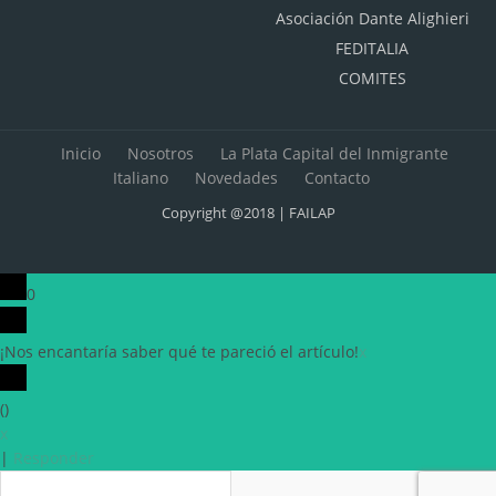
Asociación Dante Alighieri
FEDITALIA
COMITES
Inicio
Nosotros
La Plata Capital del Inmigrante
Italiano
Novedades
Contacto
Copyright @2018 | FAILAP
0
¡Nos encantaría saber qué te pareció el artículo!
x
(
)
x
|
Responder