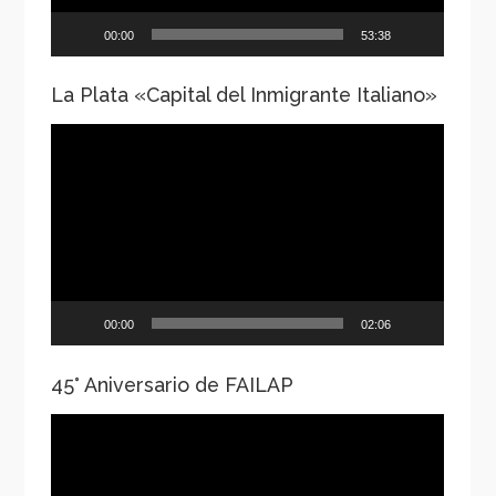
00:00
53:38
La Plata «Capital del Inmigrante Italiano»
Reproductor
de
vídeo
00:00
02:06
45° Aniversario de FAILAP
Reproductor
de
vídeo