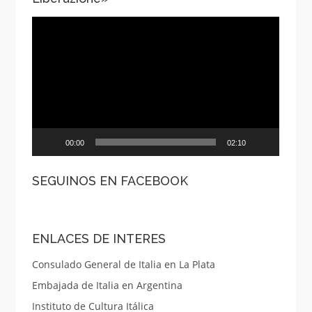
Reproductor
de
vídeo
00:00
02:10
SEGUINOS EN FACEBOOK
ENLACES DE INTERES
Consulado General de Italia en La Plata
Embajada de Italia en Argentina
Instituto de Cultura Itálica