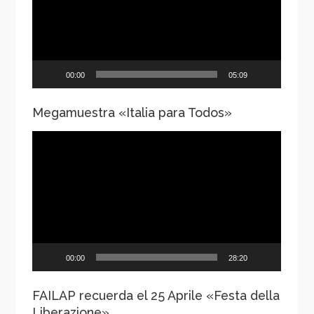
00:00
05:09
Megamuestra «Italia para Todos»
Reproductor
de
vídeo
00:00
28:20
FAILAP recuerda el 25 Aprile «Festa della
Liberazione»