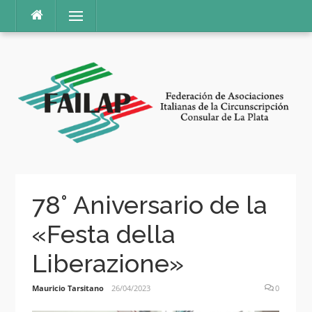
Ir
Menú
al
contenido
78° Aniversario de la
«Festa della
Liberazione»
Mauricio Tarsitano
26/04/2023
0