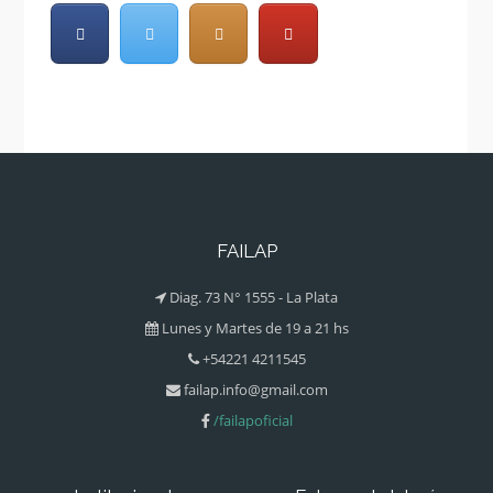
FAILAP
Diag. 73 N° 1555 - La Plata
Lunes y Martes de 19 a 21 hs
+54221 4211545
failap.info@gmail.com
/failapoficial