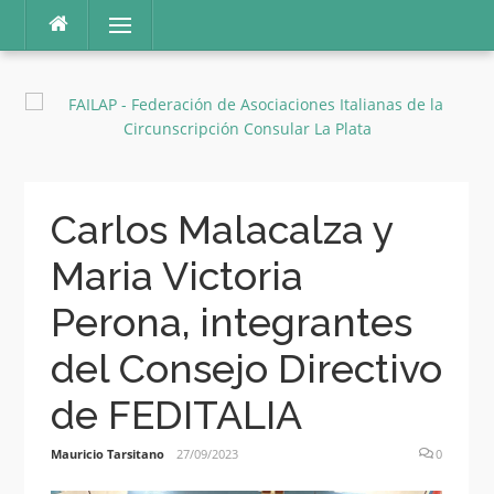
Ir
Menú
al
contenido
Carlos Malacalza y
Maria Victoria
Perona, integrantes
del Consejo Directivo
de FEDITALIA
Mauricio Tarsitano
27/09/2023
0