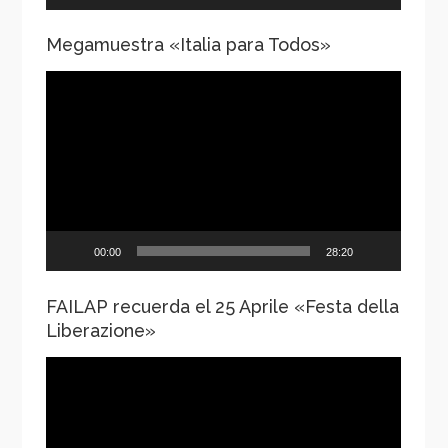
Megamuestra «Italia para Todos»
Reproductor
de
vídeo
00:00
28:20
FAILAP recuerda el 25 Aprile «Festa della
Liberazione»
Reproductor
de
vídeo