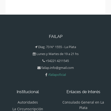
FAILAP
Diag. 73 N° 1555 - La Plata
Lunes y Martes de 19 a 21 hs
+54221 4211545
failap.info@gmail.com
/failapoficial
Institucional
Enlaces de Interés
Autoridades
Consulado General en La
Plata
La Circunscripción