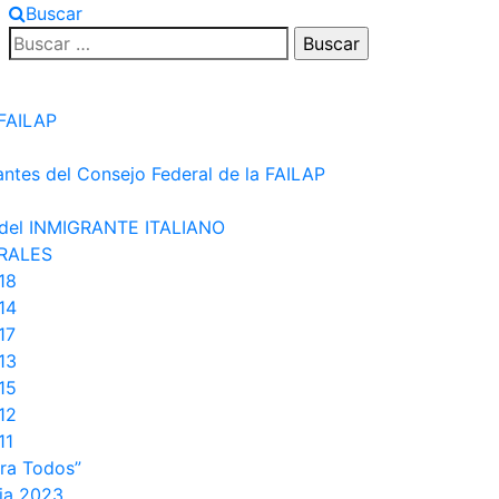
Buscar
Buscar:
 FAILAP
antes del Consejo Federal de la FAILAP
del INMIGRANTE ITALIANO
RALES
18
14
17
13
15
12
11
ara Todos”
lia 2023