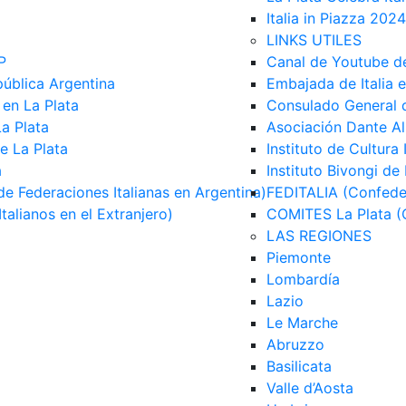
Italia in Piazza 2024
LINKS UTILES
P
Canal de Youtube d
pública Argentina
Embajada de Italia e
 en La Plata
Consulado General de
La Plata
Asociación Dante Ali
de La Plata
Instituto de Cultura 
a
Instituto Bivongi de
e Federaciones Italianas en Argentina)
FEDITALIA (Confeder
alianos en el Extranjero)
COMITES La Plata (C
LAS REGIONES
Piemonte
Lombardía
Lazio
Le Marche
Abruzzo
Basilicata
Valle d’Aosta