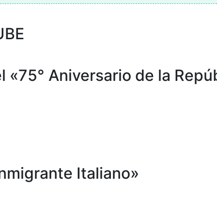
UBE
l «75° Aniversario de la Repúb
Inmigrante Italiano»