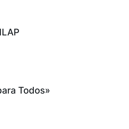
AILAP
para Todos»