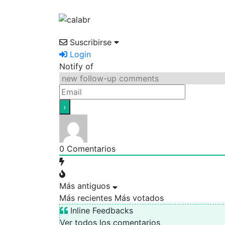
Suscribirse
Login
Notify of
0
Comentarios
Más antiguos
Más recientes
Más votados
Inline Feedbacks
Ver todos los comentarios