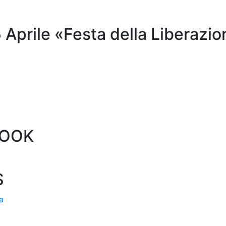
 Aprile «Festa della Liberazi
BOOK
S
a