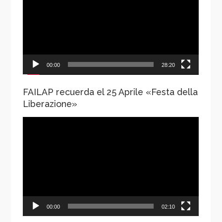
vídeo
00:00
28:20
FAILAP recuerda el 25 Aprile «Festa della
Liberazione»
Reproductor
de
vídeo
00:00
02:10