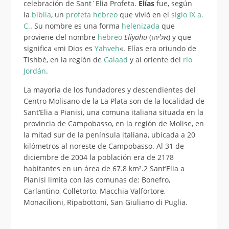
celebración de Sant´Elia Profeta.
Elías
fue, según
la
biblia
, un
profeta
hebreo
que vivió en el
siglo IX a.
C.
. Su nombre es una forma
helenizada
que
proviene del nombre
hebreo
Ēliyahū
(אליהו) y que
significa «mi Dios es
Yahveh
«.
​ Elías era oriundo de
Tishbé, en la región de
Galaad
y al oriente del
río
Jordán
. ​
La mayoria de los fundadores y descendientes del
Centro Molisano de la La Plata son de la localidad de
Sant’Elia a Pianisi, una comuna italiana situada en la
provincia de Campobasso, en la región de Molise, en
la mitad sur de la península italiana, ubicada a 20
kilómetros al noreste de Campobasso. Al 31 de
diciembre de 2004 la población era de 2178
habitantes en un área de 67.8 km².2​ Sant’Elia a
Pianisi limita con las comunas de: Bonefro,
Carlantino, Colletorto, Macchia Valfortore,
Monacilioni, Ripabottoni, San Giuliano di Puglia.