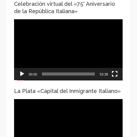
Celebración virtual del «75° Aniversario
de la República Italiana»
Reproductor
de
vídeo
00:00
53:38
La Plata «Capital del Inmigrante Italiano»
Reproductor
de
vídeo