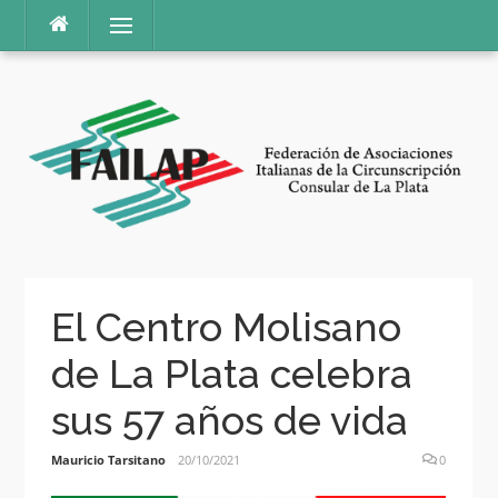
Ir
Menú
al
contenido
El Centro Molisano
de La Plata celebra
sus 57 años de vida
Mauricio Tarsitano
20/10/2021
0