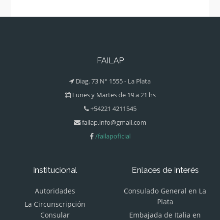
FAILAP
Diag. 73 N° 1555 - La Plata
Lunes y Martes de 19 a 21 hs
+54221 4211545
failap.info@gmail.com
/failapoficial
Institucional
Enlaces de Interés
Autoridades
Consulado General en La
Plata
La Circunscripción
Consular
Embajada de Italia en