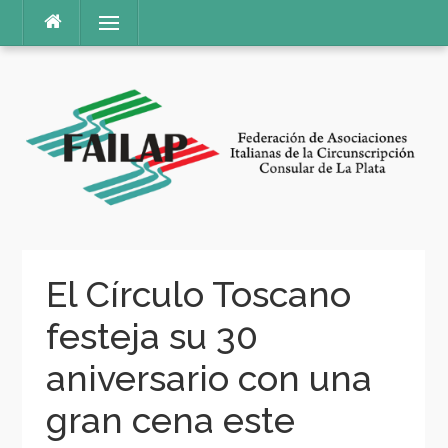
Ir
Menú
al
contenido
El Círculo Toscano
festeja su 30
aniversario con una
gran cena este