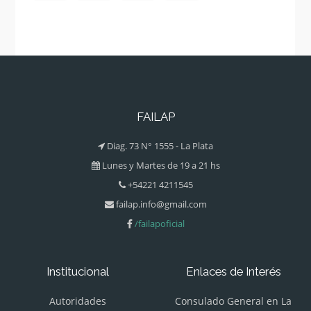
FAILAP
Diag. 73 N° 1555 - La Plata
Lunes y Martes de 19 a 21 hs
+54221 4211545
failap.info@gmail.com
/failapoficial
Institucional
Enlaces de Interés
Autoridades
Consulado General en La