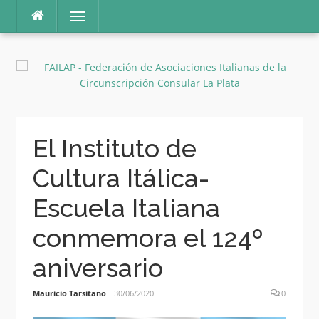
Ir
Menú
al
contenido
El Instituto de
Cultura Itálica-
Escuela Italiana
conmemora el 124º
aniversario
Mauricio Tarsitano
30/06/2020
0