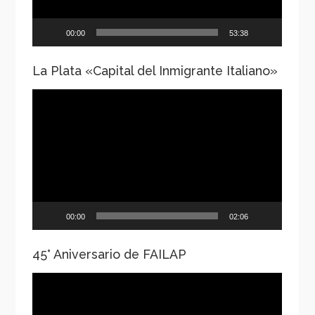
00:00
53:38
La Plata «Capital del Inmigrante Italiano»
Reproductor
de
vídeo
00:00
02:06
45° Aniversario de FAILAP
Reproductor
de
vídeo