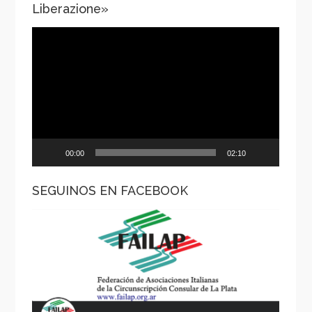
Liberazione»
Reproductor
de
vídeo
00:00
02:10
SEGUINOS EN FACEBOOK