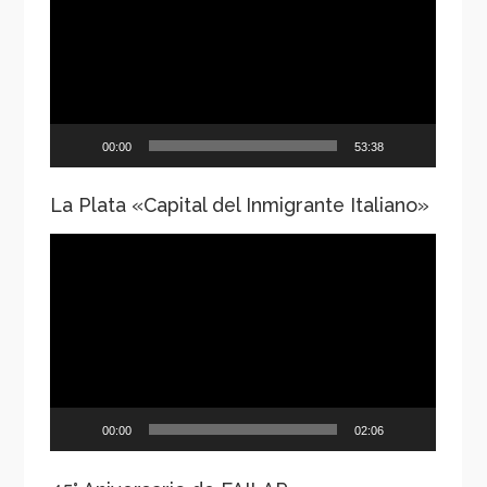
vídeo
00:00
53:38
La Plata «Capital del Inmigrante Italiano»
Reproductor
de
vídeo
00:00
02:06