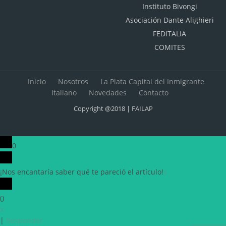
Instituto Bivongi
Asociación Dante Alighieri
FEDITALIA
COMITES
Inicio
Nosotros
La Plata Capital del Inmigrante
Italiano
Novedades
Contacto
Copyright @2018 | FAILAP
0
¡Nos encantaría saber qué te pareció el artículo!
x
(
)
x
|
Responder