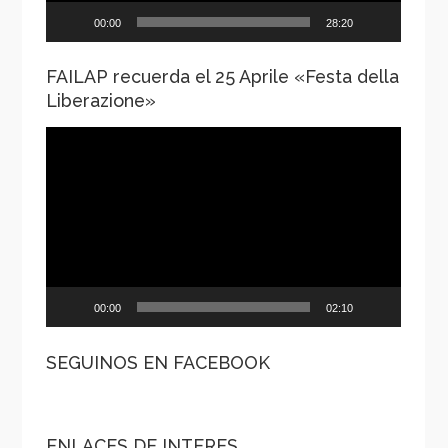
00:00
28:20
FAILAP recuerda el 25 Aprile «Festa della
Liberazione»
Reproductor
de
vídeo
00:00
02:10
SEGUINOS EN FACEBOOK
ENLACES DE INTERES