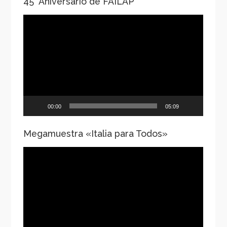
45° Aniversario de FAILAP
Reproductor
de
vídeo
00:00
05:09
Megamuestra «Italia para Todos»
Reproductor
de
vídeo