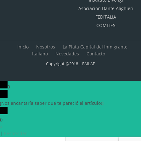
Asociación Dante Alighieri
FEDITALIA
COMITES
Inicio
Nosotros
La Plata Capital del Inmigrante
Italiano
Novedades
Contacto
Copyright @2018 | FAILAP
0
¡Nos encantaría saber qué te pareció el artículo!
x
(
)
x
|
Responder