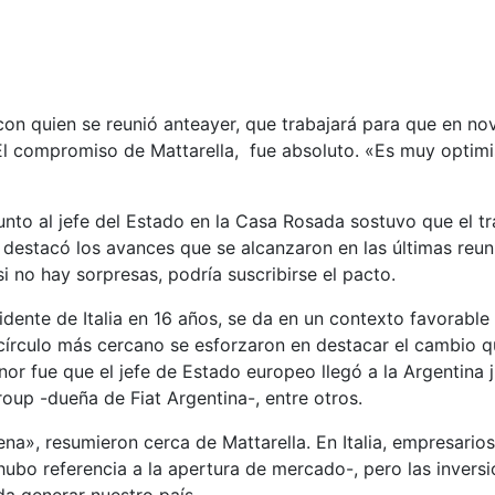
 con quien se reunió anteayer, que trabajará para que en no
El compromiso de Mattarella, fue absoluto. «Es muy optimis
junto al jefe del Estado en la Casa Rosada sostuvo que el t
destacó los avances que se alcanzaron en las últimas reun
si no hay sorpresas, podría suscribirse el pacto.
sidente de Italia en 16 años, se da en un contexto favorable
u círculo más cercano se esforzaron en destacar el cambio q
nor fue que el jefe de Estado europeo llegó a la Argentina 
 Group -dueña de Fiat Argentina-, entre otros.
a», resumieron cerca de Mattarella. En Italia, empresarios y
bo referencia a la apertura de mercado-, pero las inversio
a generar nuestro país.