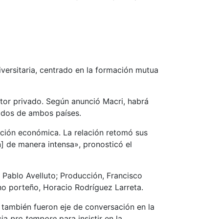
versitaria, centrado en la formación mutua
tor privado. Según anunció Macri, habrá
vados de ambos países.
ación económica. La relación retomó sus
] de manera intensa», pronosticó el
a, Pablo Avelluto; Producción, Francisco
rno porteño, Horacio Rodríguez Larreta.
 también fueron eje de conversación en la
cia
pro tempore
para insistir en la