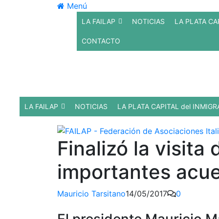
Ir
Menú
al
LA FAILAP
NOTICIAS
LA PLATA CA
contenido
CONTACTO
LA FAILAP
NOTICIAS
LA PLATA CAPITAL del INMIG
Finalizó la visita
importantes acue
Mauricio Tarsitano
14/05/2017
0
El presidente Mauricio Ma