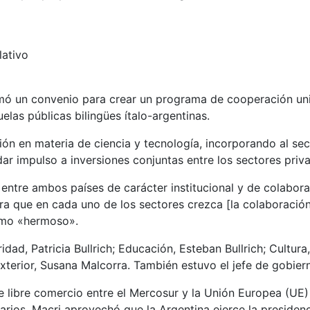
lativo
irmó un convenio para crear un programa de cooperación uni
elas públicas bilingües ítalo-argentinas.
n en materia de ciencia y tecnología, incorporando al sec
dar impulso a inversiones conjuntas entre los sectores pri
entre ambos países de carácter institucional y de colabor
ra que en cada uno de los sectores crezca [la colaboración
como «hermoso».
idad, Patricia Bullrich; Educación, Esteban Bullrich; Cultur
Exterior, Susana Malcorra. También estuvo el jefe de gobie
e libre comercio entre el Mercosur y la Unión Europea (UE)
ios. Macri aprovechó que la Argentina ejerce la presiden