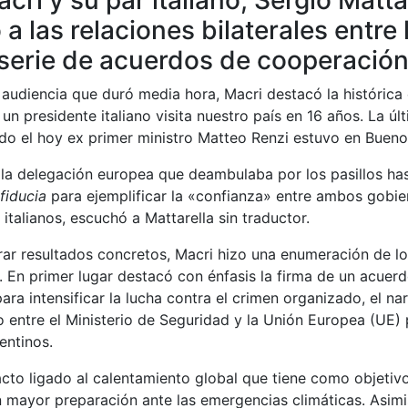
a las relaciones bilaterales entre 
 serie de acuerdos de cooperació
audiencia que duró media hora, Macri destacó la histórica 
un presidente italiano visita nuestro país en 16 años. La úl
do el hoy ex primer ministro Matteo Renzi estuvo en Bueno
 la delegación europea que deambulaba por los pasillos has
fiducia
para ejemplificar la «confianza» entre ambos gobie
italianos, escuchó a Mattarella sin traductor.
erar resultados concretos, Macri hizo una enumeración de lo
a. En primer lugar destacó con énfasis la firma de un acuerd
ra intensificar la lucha contra el crimen organizado, el nar
entre el Ministerio de Seguridad y la Unión Europea (UE) p
entinos.
pacto ligado al calentamiento global que tiene como objeti
n mayor preparación ante las emergencias climáticas. Asim