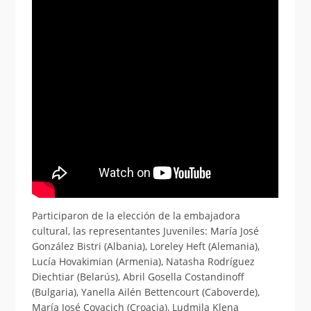
Participaron de la elección de la embajadora
cultural, las representantes Juveniles: María José
González Bistri (Albania), Loreley Heft (Alemania),
Lucía Hovakimian (Armenia), Natasha Rodríguez
Diechtiar (Belarús), Abril Gosella Costandinoff
(Bulgaria), Yanella Ailén Bettencourt (Caboverde),
María José Covacich (Croacia), Ludmila Klena