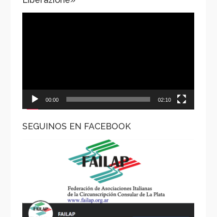
Reproductor
de
vídeo
00:00
02:10
SEGUINOS EN FACEBOOK