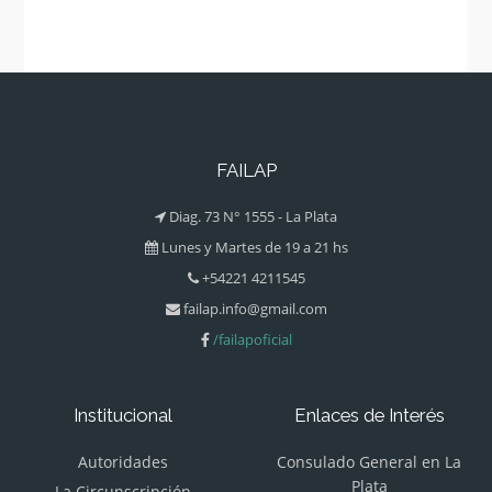
FAILAP
Diag. 73 N° 1555 - La Plata
Lunes y Martes de 19 a 21 hs
+54221 4211545
failap.info@gmail.com
/failapoficial
Institucional
Enlaces de Interés
Autoridades
Consulado General en La
Plata
La Circunscripción