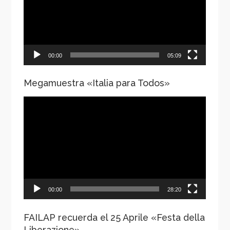
00:00
05:09
Megamuestra «Italia para Todos»
Reproductor
de
vídeo
00:00
28:20
FAILAP recuerda el 25 Aprile «Festa della
Liberazione»