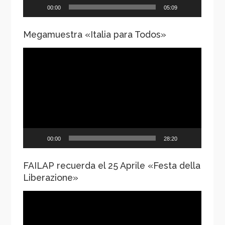
00:00
05:09
Megamuestra «Italia para Todos»
Reproductor
de
vídeo
00:00
28:20
FAILAP recuerda el 25 Aprile «Festa della
Liberazione»
Reproductor
de
vídeo