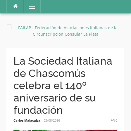
Ir
Menú
al
contenido
La Sociedad Italiana
de Chascomús
celebra el 140º
aniversario de su
fundación
Carlos Malacalza
03/08/2016
0