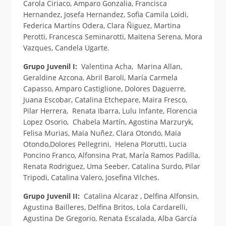
Carola Ciriaco, Amparo Gonzalia, Francisca
Hernandez, Josefa Hernandez, Sofia Camila Loidi,
Federica Martins Odera, Clara Ñiguez, Martina
Perotti, Francesca Seminarotti, Maitena Serena, Mora
Vazques, Candela Ugarte.
Grupo Juvenil I:
Valentina Acha, Marina Allan,
Geraldine Azcona, Abril Baroli, María Carmela
Capasso, Amparo Castiglione, Dolores Daguerre,
Juana Escobar, Catalina Etchepare, Maira Fresco,
Pilar Herrera, Renata Ibarra, Lulu Infante, Florencia
Lopez Osorio, Chabela Martín, Agostina Marzuryk,
Felisa Murias, Maia Nuñez, Clara Otondo, Maia
Otondo,Dolores Pellegrini, Helena Plorutti, Lucia
Poncino Franco, Alfonsina Prat, María Ramos Padilla,
Renata Rodriguez, Uma Seeber, Catalina Surdo, Pilar
Tripodi, Catalina Valero, Josefina Vilches.
Grupo Juvenil II:
Catalina Alcaraz , Delfina Alfonsin,
Agustina Bailleres, Delfina Britos, Lola Cardarelli,
Agustina De Gregorio, Renata Escalada, Alba García