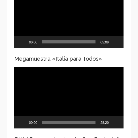
vídeo
00:00
05:09
Megamuestra «Italia para Todos»
Reproductor
de
vídeo
00:00
28:20