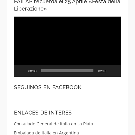
FAILAP recuerda el 25 Aprile «Festa della
Liberazione»
Reproductor
de
vídeo
00:00
02:10
SEGUINOS EN FACEBOOK
ENLACES DE INTERES
Consulado General de Italia en La Plata
Embajada de Italia en Argentina