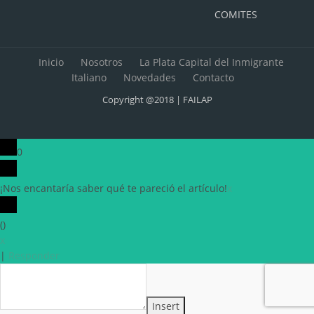
COMITES
Inicio
Nosotros
La Plata Capital del Inmigrante
Italiano
Novedades
Contacto
Copyright @2018 | FAILAP
0
¡Nos encantaría saber qué te pareció el artículo!
x
(
)
x
|
Responder
Insert