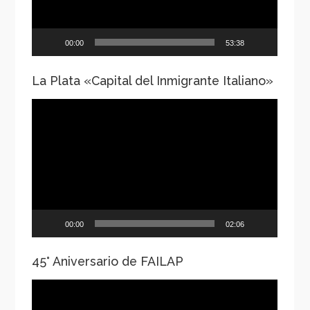
00:00
53:38
La Plata «Capital del Inmigrante Italiano»
Reproductor
de
vídeo
00:00
02:06
45° Aniversario de FAILAP
Reproductor
de