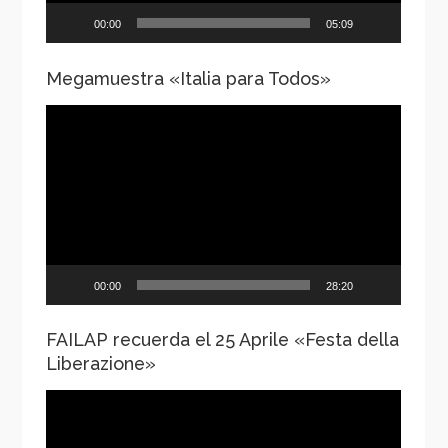
00:00
05:09
Megamuestra «Italia para Todos»
Reproductor
de
vídeo
00:00
28:20
FAILAP recuerda el 25 Aprile «Festa della
Liberazione»
Reproductor
de
vídeo