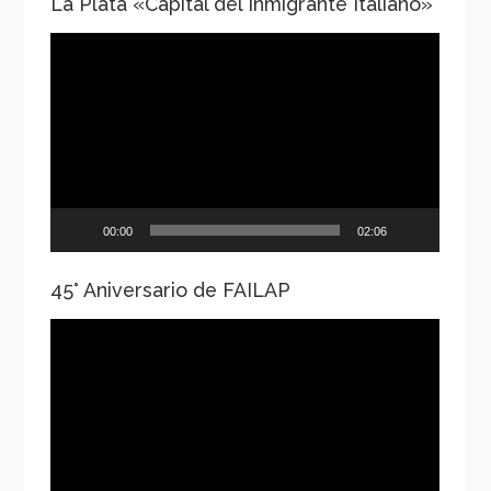
La Plata «Capital del Inmigrante Italiano»
Reproductor
de
vídeo
00:00
02:06
45° Aniversario de FAILAP
Reproductor
de
vídeo