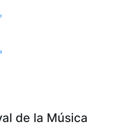
e
a
val de la Música