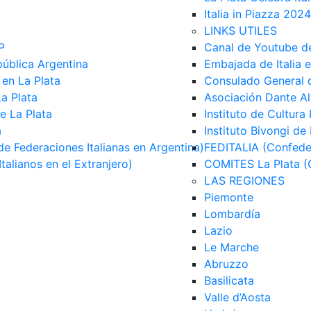
Italia in Piazza 2024
LINKS UTILES
P
Canal de Youtube d
pública Argentina
Embajada de Italia e
 en La Plata
Consulado General de
La Plata
Asociación Dante Ali
de La Plata
Instituto de Cultura 
a
Instituto Bivongi de
e Federaciones Italianas en Argentina)
FEDITALIA (Confeder
alianos en el Extranjero)
COMITES La Plata (C
LAS REGIONES
Piemonte
Lombardía
Lazio
Le Marche
Abruzzo
Basilicata
Valle d’Aosta