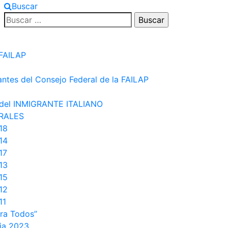
Buscar
Buscar:
 FAILAP
antes del Consejo Federal de la FAILAP
del INMIGRANTE ITALIANO
RALES
18
14
17
13
15
12
11
ara Todos”
lia 2023