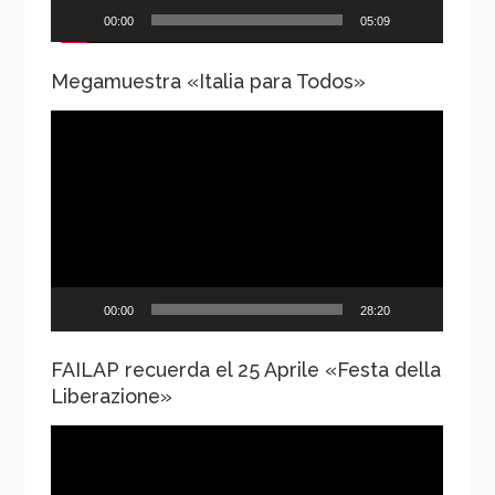
00:00
05:09
Megamuestra «Italia para Todos»
Reproductor
de
vídeo
00:00
28:20
FAILAP recuerda el 25 Aprile «Festa della
Liberazione»
Reproductor
de
vídeo