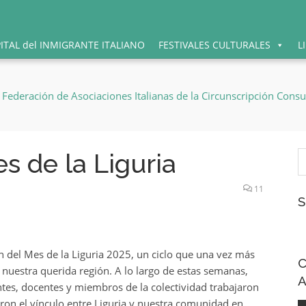
PITAL del INMIGRANTE ITALIANO
FESTIVALES CULTURALES
L
B
es de la Liguria
11
S
 del Mes de la Liguria 2025, un ciclo que una vez más
C
de nuestra querida región. A lo largo de estas semanas,
A
antes, docentes y miembros de la colectividad trabajaron
eron el vínculo entre Liguria y nuestra comunidad en