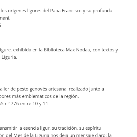
 los orígenes lígures del Papa Francisco y su profunda
mani.
5
Ligure, exhibida en la Biblioteca Max Nodau, con textos y
 Liguria.
taller de pesto genovés artesanal realizado junto a
abores más emblemáticos de la región.
e 55 n° 776 entre 10 y 11
smitir la esencia ligur, su tradición, su espíritu
ón del Mes de la Liguria nos deja un mensaje claro: la