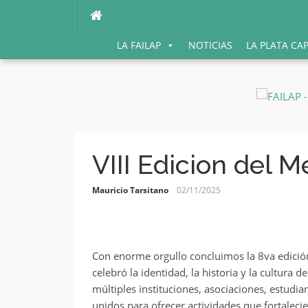
Ir
al
contenido
LA FAILAP
NOTICIAS
LA PLATA CA
VIII Edicion del M
Mauricio Tarsitano
02/11/2025
Con enorme orgullo concluimos la 8va edición
celebró la identidad, la historia y la cultura 
múltiples instituciones, asociaciones, estudi
unidos para ofrecer actividades que fortaleci