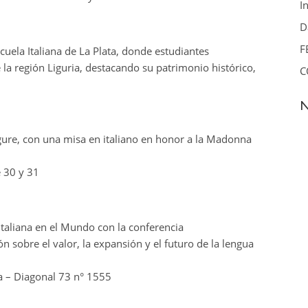
I
D
F
scuela Italiana de La Plata, donde estudiantes
 la región Liguria, destacando su patrimonio histórico,
C
N
igure, con una misa en italiano en honor a la Madonna
 30 y 31
Italiana en el Mundo con la conferencia
ión sobre el valor, la expansión y el futuro de la lengua
ata – Diagonal 73 n° 1555