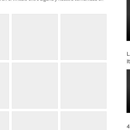
L
I
4