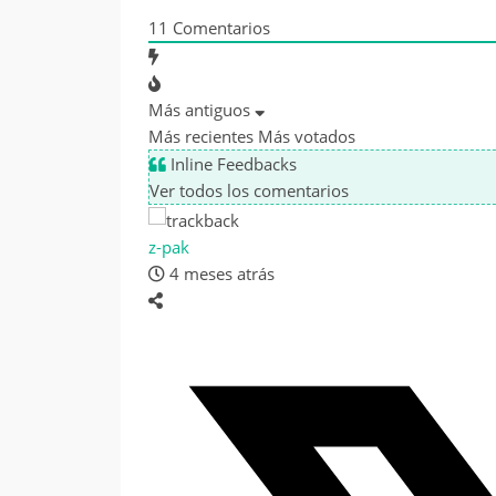
11
Comentarios
Más antiguos
Más recientes
Más votados
Inline Feedbacks
Ver todos los comentarios
z-pak
4 meses atrás