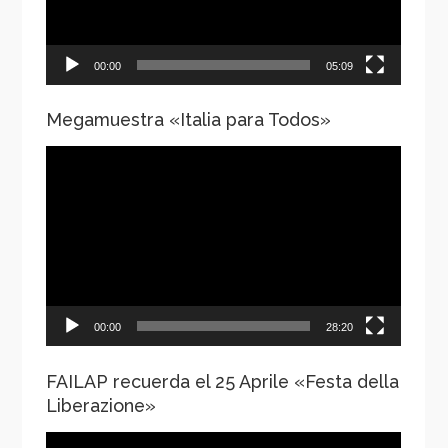
00:00
05:09
Megamuestra «Italia para Todos»
Reproductor
de
vídeo
00:00
28:20
FAILAP recuerda el 25 Aprile «Festa della
Liberazione»
Reproductor