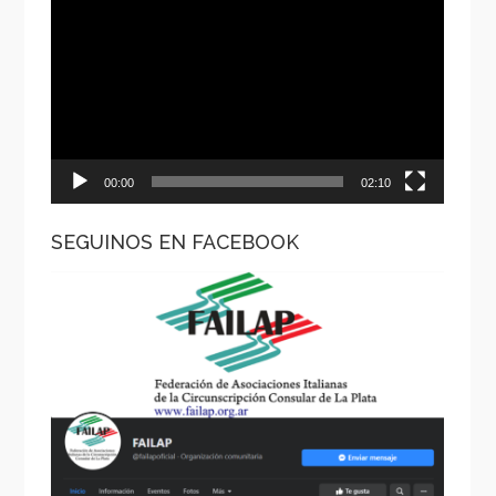
de
vídeo
00:00
02:10
SEGUINOS EN FACEBOOK