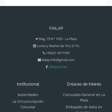
FAILAP
Diag. 73 N° 1555 - La Plata
Lunes y Martes de 19 a 21 hs
+54221 4211545
failap.info@gmail.com
/failapoficial
Institucional
Enlaces de Interés
Autoridades
Consulado General en La
Plata
La Circunscripción
Consular
Embajada de Italia en